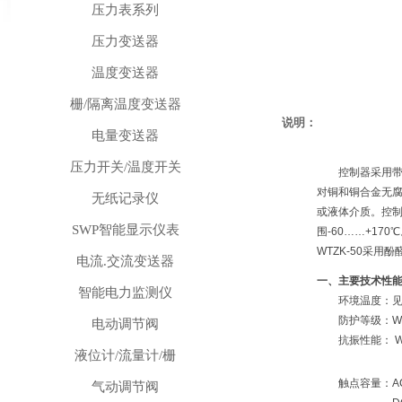
压力表系列
压力变送器
温度变送器
栅/隔离温度变送器
说明：
电量变送器
压力开关/温度开关
控制器采用带毛
对铜和铜合金无
无纸记录仪
或液体介质。控
SWP智能显示仪表
围-60……+170
WTZK-50采用
电流.交流变送器
一、主要技术性
智能电力监测仪
环境温度：见
防护等级：WTZK
电动调节阀
抗振性能： WTZK
液位计/流量计/栅
60～15
触点容量：AC 3
气动调节阀