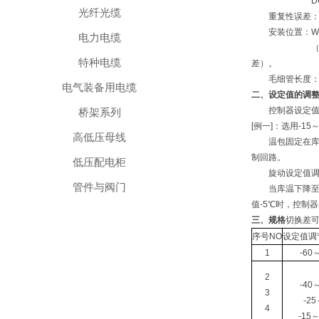
DC 220V
光纤光缆
重复性误差：
安装位置：WTZ
电力电缆
（下表中序号5
特种电缆
差）。
毛细管长度：1，
电气装备用电缆
二、设定值的调
控制器设定值调
桥架系列
[例一]：选用-1
高低压母线
温包固定在库房
制回路。
低压配电柜
旋动设定值调节
管件与阀门
当库温下降至-
值-5℃时，控制
三、规格
切换差
序号NO
设定值调
1
-60～
2
-40～
3
-2
4
-15